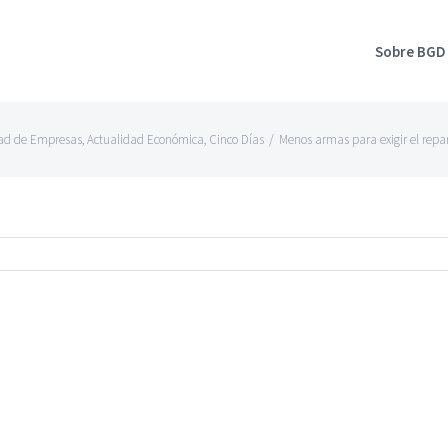
Sobre BGD
dad de Empresas
,
Actualidad Económica
,
Cinco Días
/
Menos armas para exigir el repa