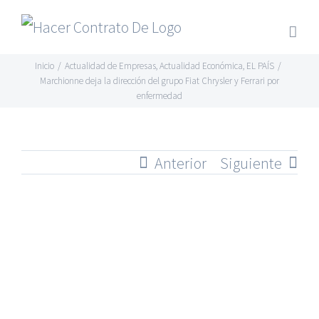
Skip
to
content
Inicio
/
Actualidad de Empresas
,
Actualidad Económica
,
EL PAÍS
/
Marchionne deja la dirección del grupo Fiat Chrysler y Ferrari por
enfermedad
Anterior
Siguiente
Ver
imagen
más
grande