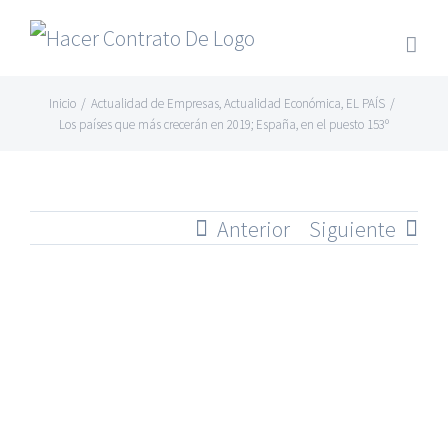
Skip
to
content
Inicio
/
Actualidad de Empresas
,
Actualidad Económica
,
EL PAÍS
/
Los países que más crecerán en 2019; España, en el puesto 153º
Anterior
Siguiente
Ver
imagen
más
grande