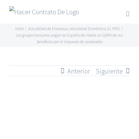
Skip
to
content
Inicio
/
Actualidad de Empresas
,
Actualidad Económica
,
EL PAÍS
/
Los grupos bancarios pagan en España de media un 2,84% de sus
beneficios por el impuesto de sociedades
Anterior
Siguiente
Ver
imagen
más
grande