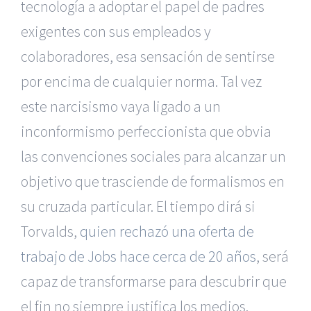
tecnología a adoptar el papel de padres
exigentes con sus empleados y
colaboradores, esa sensación de sentirse
por encima de cualquier norma. Tal vez
este narcisismo vaya ligado a un
inconformismo perfeccionista que obvia
las convenciones sociales para alcanzar un
objetivo que trasciende de formalismos en
su cruzada particular. El tiempo dirá si
Torvalds,
quien rechazó una oferta de
trabajo de Jobs hace cerca de 20 años
, será
capaz de transformarse para descubrir que
|
Recursos Administrativos
|
BGD Abogados Murcia
|
BGD
el fin no siempre justifica los medios.
Abogados Alicante
|
BGD Abogados Madrid
|
GM