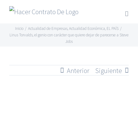
Skip
to
content
Inicio
/
Actualidad de Empresas
,
Actualidad Económica
,
EL PAÍS
/
Linus Torvalds, el genio con carácter que quiere dejar de parecerse a Steve
Jobs
Anterior
Siguiente
Ver
imagen
más
grande