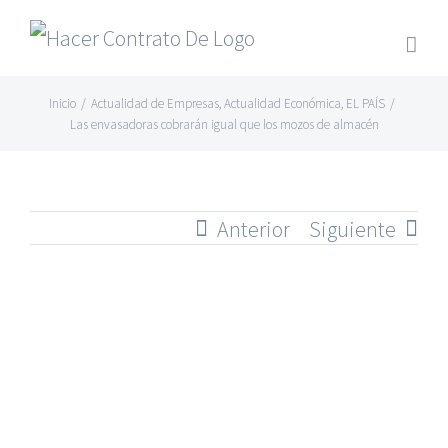
Skip
to
content
Inicio
/
Actualidad de Empresas
,
Actualidad Económica
,
EL PAÍS
/
Las envasadoras cobrarán igual que los mozos de almacén
Anterior
Siguiente
Ver
imagen
más
grande