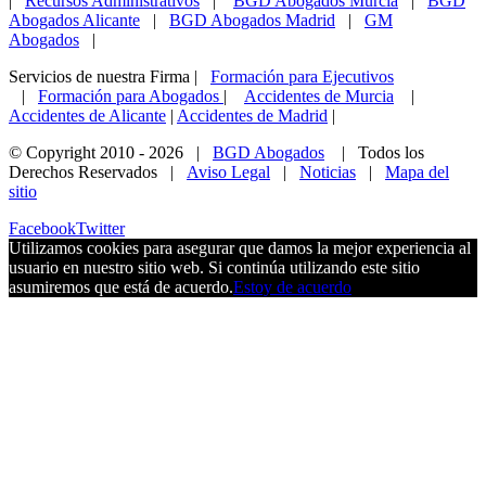
|
Recursos Administrativos
|
BGD Abogados Murcia
|
BGD
Abogados Alicante
|
BGD Abogados Madrid
|
GM
Abogados
|
Servicios de nuestra Firma |
Formación para Ejecutivos
|
Formación para Abogados
|
Accidentes de Murcia
|
Accidentes de Alicante
|
Accidentes de Madrid
|
© Copyright 2010 -
2026 |
BGD Abogados
| Todos los
Derechos Reservados |
Aviso Legal
|
Noticias
|
Mapa del
sitio
Facebook
Twitter
Utilizamos cookies para asegurar que damos la mejor experiencia al
usuario en nuestro sitio web. Si continúa utilizando este sitio
asumiremos que está de acuerdo.
Estoy de acuerdo