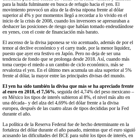
para la huida fulminante en busca de refugio hacia el yen. El
movimiento provocó un alza de la divisa nipona frente al dólar
superior al 4% y por momentos llegó a recordar a lo vivido en el
inicio de la crisis de 2008, cuando los inversores se apresuraban a
deshacer las posiciones de riesgo que habían tomado endeudándose
en yenes, con el coste de financiación más barato.
El ascenso de la divisa japonesa se vio acentuado, además de por el
temor al declive económico y el carry trade, por la menor liquidez,
puesto que ayer era festivo en Japón. Pero no deja de ser una
tendencia de fondo que se prolonga desde 2018. Así, cuando más
toma cuerpo el miedo a un cambio de ciclo económico, más se
revaloriza el yen. En el último mes acumula un alza superior al 5%
frente al dólar, la mayor entre las principales divisas del mundo.
El yen ha sido también la divisa que más se ha apreciado frente
al euro en 2018, el 7,56%
, seguida del 4,74% del peso mexicano –
en México los tipos de interés subieron al 8%, el nivel más alto en
una década– y del alza del 4,69% del dólar frente a la divisa
europea, después de las cuatro alzas de tipos decididas por la Fed
durante el año.
La política de la Reserva Federal fue de hecho determinante en la
fortaleza del dólar durante el año pasado, mientras que el euro siguió
acusando las dificultades del BCE para subir los tipos de interés, en