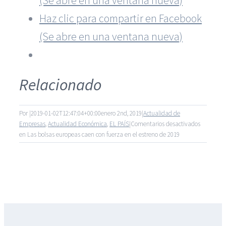
(Se abre en una ventana nueva)
Haz clic para compartir en Facebook
(Se abre en una ventana nueva)
Relacionado
Por
|
2019-01-02T12:47:04+00:00
enero 2nd, 2019
|
Actualidad de
Empresas
,
Actualidad Económica
,
EL PAÍS
|
Comentarios desactivados
en Las bolsas europeas caen con fuerza en el estreno de 2019