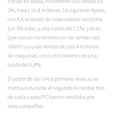
cotizar en Bolsa, incrementó sus ventas un
3%, hasta 10,4 millones. Le siguieron Apple,
con 4,4 millones de ordenadores vendidos
(un 3% más), y una cuota del 7,1%, y Acer,
que con un incremento en las ventas casi
idéntico y unas ventas de casi 4 millones
de máquinas, cerró el trimestre con una
cuota del 6,4%.
El poder de las cinco primeras marcas se
mantuvo durante el segundo trimestre: tres
de cada cuatro PC fueron vendidos por
|
Recursos Administrativos
|
BGD Abogados Murcia
|
BGD
esas compañías.
Abogados Alicante
|
BGD Abogados Madrid
|
GM
Abogados
|