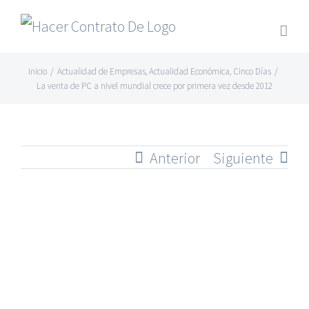
Skip
to
content
Inicio
/
Actualidad de Empresas
,
Actualidad Económica
,
Cinco Días
/
La venta de PC a nivel mundial crece por primera vez desde 2012
Anterior
Siguiente
Ver
imagen
más
grande