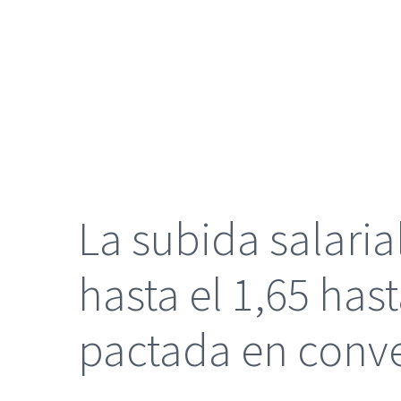
grande
La subida salari
hasta el 1,65 has
pactada en conve