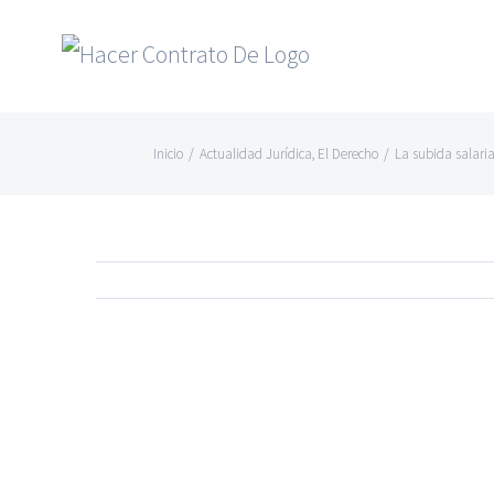
Skip
to
content
Inicio
/
Actualidad Jurídica
,
El Derecho
/
La subida salari
Ver
imagen
más