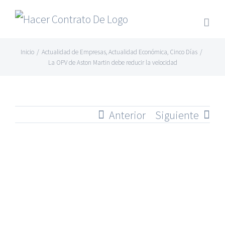
Skip
to
content
Inicio
/
Actualidad de Empresas
,
Actualidad Económica
,
Cinco Días
/
La OPV de Aston Martin debe reducir la velocidad
Anterior
Siguiente
Ver
imagen
más
grande