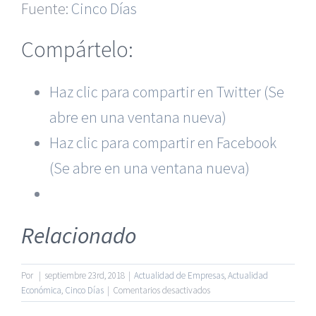
Fuente:
Cinco Días
Compártelo:
Haz clic para compartir en Twitter (Se
|
Recursos Administrativos
|
BGD Abogados Murcia
|
BGD
abre en una ventana nueva)
Abogados Alicante
|
BGD Abogados Madrid
|
GM
Abogados
|
Haz clic para compartir en Facebook
(Se abre en una ventana nueva)
Servicios de nuestra Firma |
Formación para Ejecutivos
|
Formación para Abogados
|
Accidentes de Murcia
|
Accidentes de Alicante
|
Accidentes de Madrid
|
Relacionado
© Copyright 2010 -
2026 |
BGD Abogados
| Todos los
Derechos Reservados |
Aviso Legal
|
Noticias
|
Mapa
del sitio
Por
|
septiembre 23rd, 2018
|
Actualidad de Empresas
,
Actualidad
en
Económica
,
Cinco Días
|
Comentarios desactivados
La