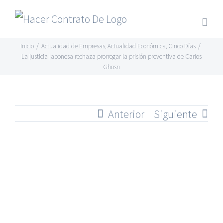
Skip
to
content
Inicio
/
Actualidad de Empresas
,
Actualidad Económica
,
Cinco Días
/
La justicia japonesa rechaza prorrogar la prisión preventiva de Carlos
Ghosn
Anterior
Siguiente
Ver
imagen
más
grande