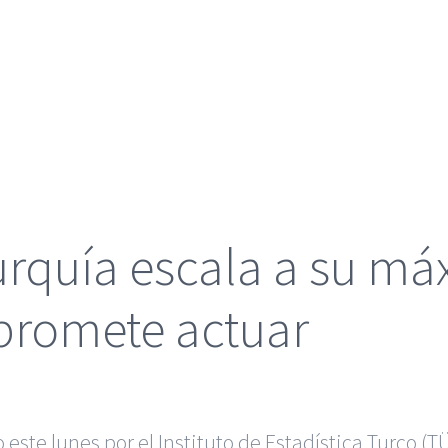
Turquía escala a su má
 promete actuar
 este lunes por el Instituto de Estadística Turco (T