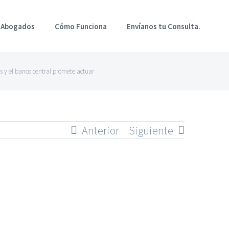
 Abogados
Cómo Funciona
Envíanos tu Consulta.
s y el banco central promete actuar
Anterior
Siguiente