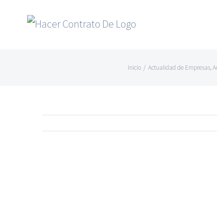
Skip
to
content
Inicio
/
Actualidad de Empresas
,
A
Ver
imagen
más