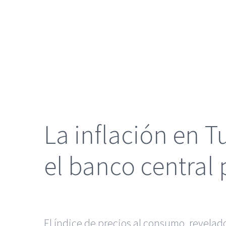
grande
La inflación en 
el banco central
El índice de precios al consumo, revelado