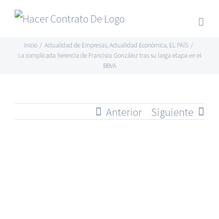
Skip
to
content
Inicio
/
Actualidad de Empresas
,
Actualidad Económica
,
EL PAÍS
/
La complicada herencia de Francisco González tras su larga etapa en el
BBVA
Anterior
Siguiente
Ver
imagen
más
grande