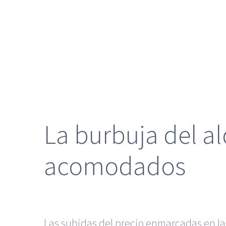
grande
La burbuja del alq
acomodados
Las subidas del precio enmarcadas en la 