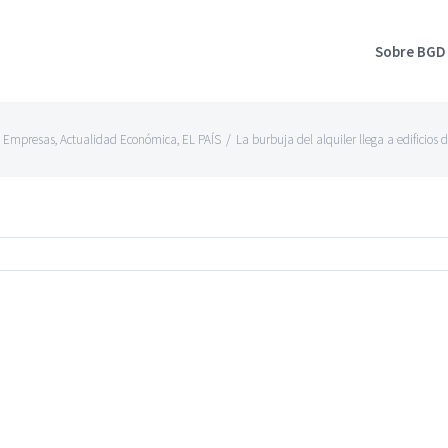
Sobre BGD
e Empresas
,
Actualidad Económica
,
EL PAÍS
/
La burbuja del alquiler llega a edificio