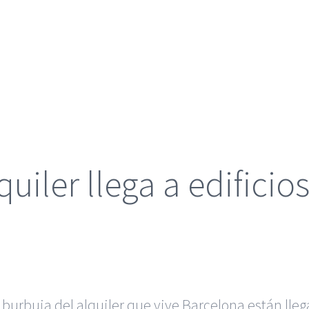
uiler llega a edificio
burbuja del alquiler que vive Barcelona están lleg