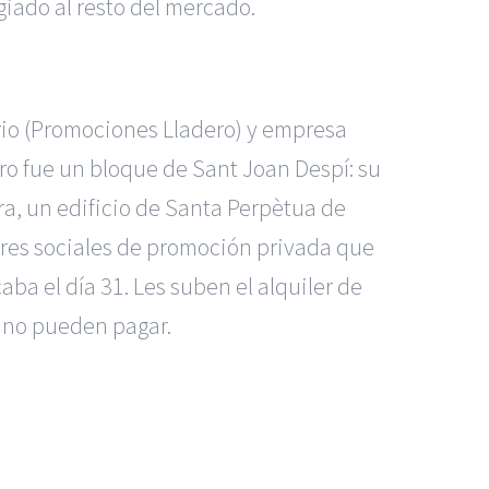
giado al resto del mercado.
rio (Promociones Lladero) y empresa
ero fue un bloque de Sant Joan Despí: su
a, un edificio de Santa Perpètua de
eres sociales de promoción privada que
aba el día 31. Les suben el alquiler de
e no pueden pagar.
s Madrid
|
GM Abogados
|
ccidentes de Alicante
|
Accidentes de Madrid
|