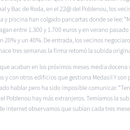
al y Bac de Roda, en el 22@ del Poblenou, los vecin
 y piscina han colgado pancartas donde se lee: “Me
e pagan entre 1.300 y 1.700 euros y en verano pas
 un 20% y un 40%. De entrada, los vecinos negociaro
hace tres semanas la firma retomó la subida origina
s que acaban en los próximos meses media docena s
os y con otros edificios que gestiona Medasil Y so
ntado hablar pero ha sido imposible comunicar. “T
en el Poblenou hay más extranjeros. Temíamos la s
de internet observamos que subían cada tres meses