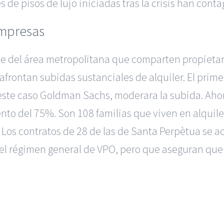
de pisos de lujo iniciadas tras la crisis han conta
empresas
oque del área metropolitana que comparten propieta
 afrontan subidas sustanciales de alquiler. El prim
 este caso Goldman Sachs, moderara la subida. Ahor
nto del 75%. Son 108 familias que viven en alquil
 Los contratos de 28 de las de Santa Perpètua se ac
 del régimen general de VPO, pero que aseguran qu
|
BGD Abogados Murcia
|
BGD Abogados Alicante
|
BGD Abogado
Ejecutivos
|
Formación para Abogados
|
Accidentes de Murcia
|
A