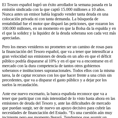
El Tesoro español logró un éxito arrollador la semana pasada en la
emisión sindicada con la que captó 15.000 millones a 10 años.
Nunca antes un emisor había logrado vender tanta deuda en una
colocación privada ni con tanta demanda. La búsqueda de
rentabilidad fue el motor que disparó las peticiones, que rozaron los
100.000 millones, en un momento en que la Bolsa da la espalda y en
el que la solidez y la liquidez de la deuda soberana son cada vez más
apreciadas.
Pero los meses venideros no prometen ser un camino de rosas para
la financiación del Tesoro español, que va a tener que intensificar a
gran velocidad sus emisiones de deuda en un año en que el déficit
público podría dispararse al 10% y en el que va a encontrarse en el
mercado con la dura competencia de tantos otros gobiernos
soberanos e instituciones supranacionales. Todos ellos con la misma
tarea, la de captar recursos con los que hacer frente a una crisis sin
precedentes, que va a disparar el gasto público y a dejar por los
suelos la recaudación.
Ante ese nuevo escenario, la banca española reconoce que va a
tener que participar con más intensidad de lo visto hasta ahora en las
emisiones de deuda del Tesoro y, ante las dificultades de mercado
que puedan surgir, ser de nuevo un apoyo decisivo para cubrir las
necesidades de financiación del Estado. “Es una cuestión aún muy
incipiente pero ese momento llegará. Tendremos que asumir un