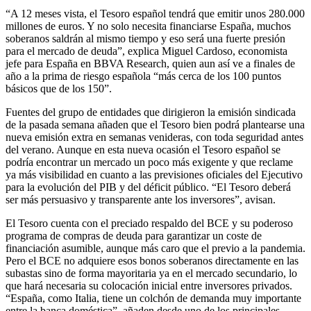
“A 12 meses vista, el Tesoro español tendrá que emitir unos 280.000
millones de euros. Y no solo necesita financiarse España, muchos
soberanos saldrán al mismo tiempo y eso será una fuerte presión
para el mercado de deuda”, explica Miguel Cardoso, economista
jefe para España en BBVA Research, quien aun así ve a finales de
año a la prima de riesgo española “más cerca de los 100 puntos
básicos que de los 150”.
Fuentes del grupo de entidades que dirigieron la emisión sindicada
de la pasada semana añaden que el Tesoro bien podrá plantearse una
nueva emisión extra en semanas venideras, con toda seguridad antes
del verano. Aunque en esta nueva ocasión el Tesoro español se
podría encontrar un mercado un poco más exigente y que reclame
ya más visibilidad en cuanto a las previsiones oficiales del Ejecutivo
para la evolución del PIB y del déficit público. “El Tesoro deberá
ser más persuasivo y transparente ante los inversores”, avisan.
El Tesoro cuenta con el preciado respaldo del BCE y su poderoso
programa de compras de deuda para garantizar un coste de
financiación asumible, aunque más caro que el previo a la pandemia.
Pero el BCE no adquiere esos bonos soberanos directamente en las
subastas sino de forma mayoritaria ya en el mercado secundario, lo
que hará necesaria su colocación inicial entre inversores privados.
“España, como Italia, tiene un colchón de demanda muy importante
entre la banca doméstica”, añaden desde uno de los principales