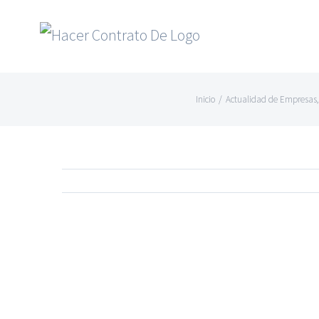
Skip
to
content
Inicio
/
Actualidad de Empresas
Ver
imagen
más