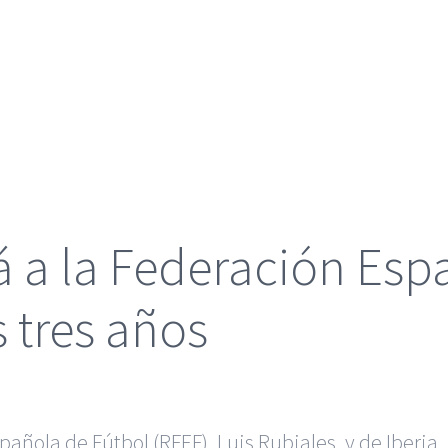
á a la Federación Esp
 tres años
pañola de Fútbol (RFEF), Luis
Rubiales, y de Iberia,