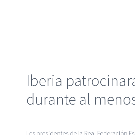
grande
Iberia patrocinar
durante al menos
Los presidentes de la Real Federación Es