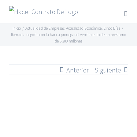
Skip
to
content
Inicio
/
Actualidad de Empresas
,
Actualidad Económica
,
Cinco Días
/
Iberdrola negocia con la banca prorrogar el vencimiento de un préstamo
de 5.300 millones
Anterior
Siguiente
Ver
imagen
más
grande