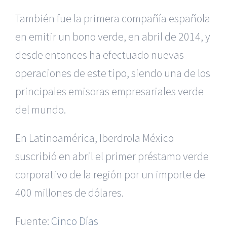
También fue la primera compañía española
en emitir un bono verde, en abril de 2014, y
desde entonces ha efectuado nuevas
operaciones de este tipo, siendo una de los
principales emisoras empresariales verde
del mundo.
En Latinoamérica, Iberdrola México
suscribió en abril el primer préstamo verde
corporativo de la región por un importe de
|
Recursos Administrativos
|
BGD Abogados Murcia
|
BGD
400 millones de dólares.
Abogados Alicante
|
BGD Abogados Madrid
|
GM
Abogados
|
Fuente:
Cinco Días
Servicios de nuestra Firma |
Formación para Ejecutivos