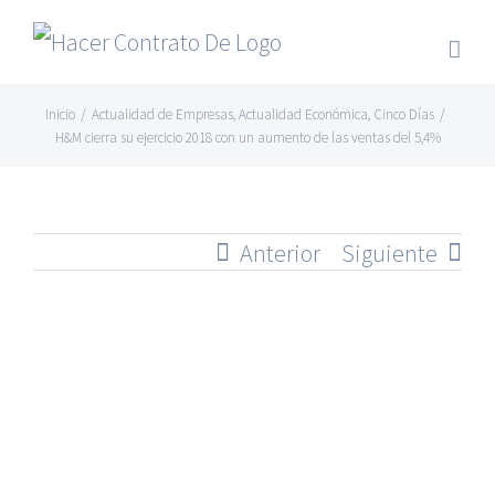
Skip
to
content
Inicio
/
Actualidad de Empresas
,
Actualidad Económica
,
Cinco Días
/
H&M cierra su ejercicio 2018 con un aumento de las ventas del 5,4%
Anterior
Siguiente
Ver
imagen
más
grande