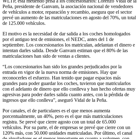
WLTP, está metiendo prisa a los concesionarios: Lorenzo Vidal de la
Peña, presidente de Ganvam, la asociación nacional de vendedores
de vehículos a motor, reparación y recambio, asegura que el sector
prevé un aumento de las matriculaciones en agosto del 70%, un total
de 125.000 vehículos.
El motivo es la necesidad de dar salida a los coches homologados
por el antiguo test de emisiones, el NEDC, antes del 1 de
septiembre. Los concesionarios los matriculan, adelantan el dinero e
intentan darles salida. Desde Ganvam estiman que el 80% de las
matriculaciones han sido de ventas a clientes.
“Los concesionarios han sido los grandes perjudicados por la
entrada en vigor de la nueva norma de emisiones. Hay que
reconocerles el esfuerzo. Han tenido que pagar espacios más
grandes para poder guardar los coches, tuvieron que matricularlos
con el adelanto de dinero que ello conlleva y han hecho ofertas muy
agresivas para poder darles salida cuanto antes, con la pérdida de
ingresos que ello conlleva”, aseguró Vidal de la Peña.
Por canales, el de particulares es el que menos aumenta
porcentualmente, un 40%, pero es el que más matriculaciones
registra. Se prevé que cierre agosto con un total de 65.000
vehículos. Por su parte, el de empresas se prevé que cierre con un
120% más, con 50.000 unidades matriculadas. Por último, el canal
de alquiladores es el menos importante en cuanto a volumen, con