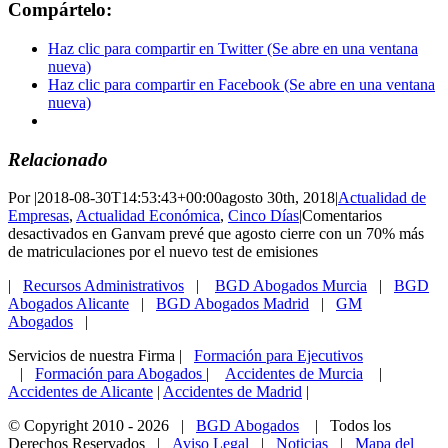
Compártelo:
Haz clic para compartir en Twitter (Se abre en una ventana
nueva)
Haz clic para compartir en Facebook (Se abre en una ventana
nueva)
Relacionado
Por
|
2018-08-30T14:53:43+00:00
agosto 30th, 2018
|
Actualidad de
Empresas
,
Actualidad Económica
,
Cinco Días
|
Comentarios
desactivados
en Ganvam prevé que agosto cierre con un 70% más
de matriculaciones por el nuevo test de emisiones
|
Recursos Administrativos
|
BGD Abogados Murcia
|
BGD
Abogados Alicante
|
BGD Abogados Madrid
|
GM
Abogados
|
Servicios de nuestra Firma |
Formación para Ejecutivos
|
Formación para Abogados
|
Accidentes de Murcia
|
Accidentes de Alicante
|
Accidentes de Madrid
|
© Copyright 2010 -
2026 |
BGD Abogados
| Todos los
Derechos Reservados |
Aviso Legal
|
Noticias
|
Mapa del