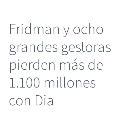
más
grande
Fridman y ocho
grandes gestoras
pierden más de
1.100 millones
con Dia