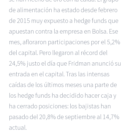
de alimentación ha estado desde febrero
de 2015 muy expuesto a hedge funds que
apuestan contra la empresa en Bolsa. Ese
mes, afloraron participaciones por el 5,2%
del capital. Pero llegaron al récord del
24,5% justo el día que Fridman anunció su
entrada en el capital. Tras las intensas
caídas de los últimos meses una parte de
los hedge funds ha decidido hacer caja y
ha cerrado posiciones: los bajistas han
pasado del 20,8% de septiembre al 14,7%
|
Recursos Administrativos
|
BGD Abogados Murcia
|
BGD
actual.
Abogados Alicante
|
BGD Abogados Madrid
|
GM