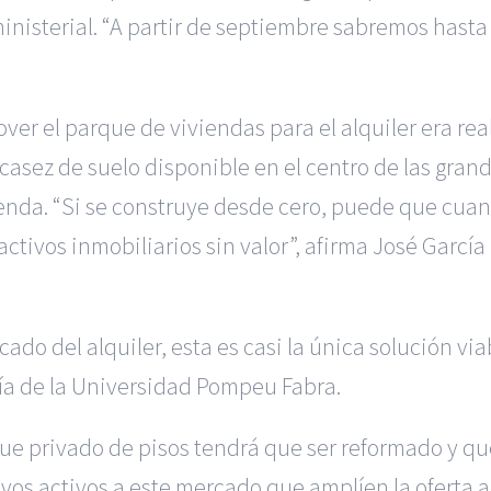
inisterial. “A partir de septiembre sabremos hasta
er el parque de viviendas para el alquiler era re
casez de suelo disponible en el centro de las gra
enda. “Si se construye desde cero, puede que cuand
activos inmobiliarios sin valor”, afirma José Garcí
ado del alquiler, esta es casi la única solución viab
ía de la Universidad Pompeu Fabra.
que privado de pisos tendrá que ser reformado y q
nuevos activos a este mercado que amplíen la oferta 