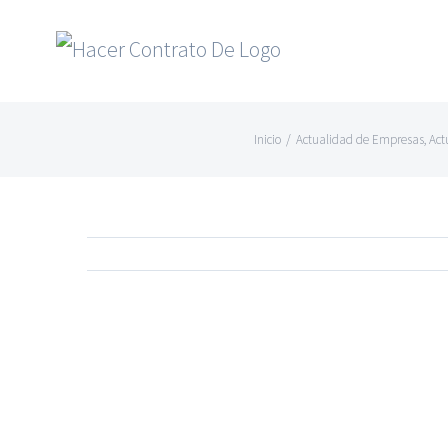
Skip
to
content
Inicio
/
Actualidad de Empresas
,
Act
Ver
imagen
más