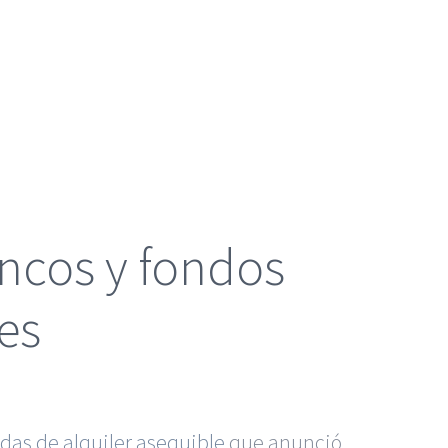
ncos y fondos
es
das de alquiler asequible
que anunció