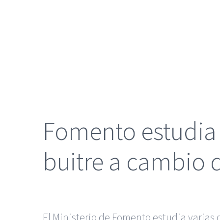
grande
Fomento estudia 
buitre a cambio 
El Ministerio de Fomento estudia varias