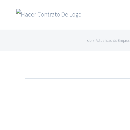
Skip
to
content
Inicio
/
Actualidad de Empres
Ver
imagen
más