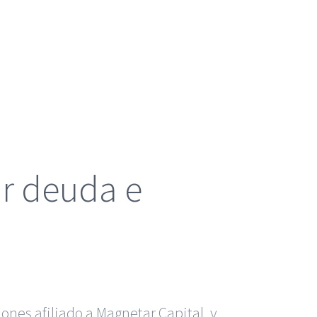
ar deuda e
ones afiliado a Magnetar Capital, y