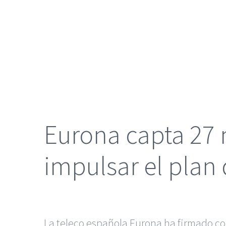
grande
Eurona capta 27 
impulsar el plan
La teleco española Eurona ha firmado con