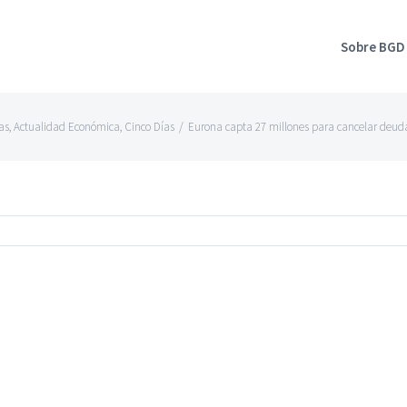
Sobre BGD
as
,
Actualidad Económica
,
Cinco Días
/
Eurona capta 27 millones para cancelar deuda