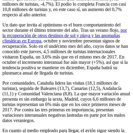
millones de turistas, -4,7%). El podio lo completa Francia con casi
10,8 millones de turistas y, en este caso sí, un aumento del 0,7%
respecto al año anterior.
Un dato que invita al optimismo es el buen comportamiento del
sector durante el último trimestre del año. Tras un verano flojo,
por
la recuperación de otros destinos de sol y playa y las anomalías
climáticas en Europa
, octubre y noviembre presentan signos de
recuperación. Solo en el undécimo mes del año, cuyos datos se han
conocido este jueves, 4,5 millones de turistas internacionales
visitaron España, un 3,6% más que en el mismo mes de 2017. En
octubre el incremento interanual fue aún mayor (+5%), así que si la
tendencia positiva se mantiene en diciembre, España batirá su
plusmarca anual de llegada de turistas.
Por comunidades, Cataluña lidera las visitas (18,1 millones de
turistas), seguida de Baleares (13,7), Canarias (12,5), Andalucía
(11,1) y Comunidad Valenciana (8,8). La que mayor variación anual
presenta es sin embargo la sexta, Madrid, cuyos 6,6 millones de
turistas representan un 6% más que en los once primeros meses de
2017. Por contra las tres primeras en importancia, presentan
variaciones interanuales negativas lastradas en parte por los malos
datos veraniegos.
En cuanto al medio empleado para llegar, el avión sigue siendo la