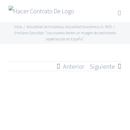
Skip
to
content
Inicio
/
Actualidad de Empresas
,
Actualidad Económica
,
EL PAÍS
/
Emiliano González: “Los cruceros tienen un margen de crecimiento
espectacular en España”
Anterior
Siguiente
Ver
imagen
más
grande