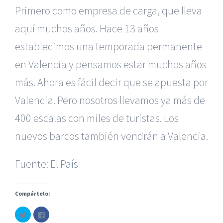
Primero como empresa de carga, que lleva
aquí muchos años. Hace 13 años
establecimos una temporada permanente
en Valencia y pensamos estar muchos años
más. Ahora es fácil decir que se apuesta por
Valencia. Pero nosotros llevamos ya más de
400 escalas con miles de turistas. Los
|
Recursos Administrativos
|
BGD Abogados Murcia
|
BGD
nuevos barcos también vendrán a Valencia.
Abogados Alicante
|
BGD Abogados Madrid
|
GM
Abogados
|
Fuente:
El País
Servicios de nuestra Firma |
Formación para Ejecutivos
|
Formación para Abogados
|
Accidentes de Murcia
|
Accidentes de Alicante
|
Accidentes de Madrid
|
Compártelo:
Haz
Haz
© Copyright 2010 -
2026 |
BGD Abogados
| Todos los
clic
clic