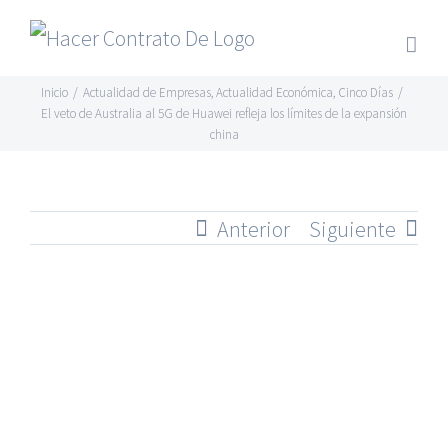
Skip
to
content
Inicio
/
Actualidad de Empresas
,
Actualidad Económica
,
Cinco Días
/
El veto de Australia al 5G de Huawei refleja los límites de la expansión
china
Anterior
Siguiente
Ver
imagen
más
grande