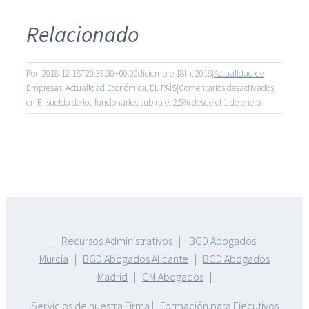
Relacionado
Por
|
2018-12-18T20:39:30+00:00
diciembre 18th, 2018
|
Actualidad de
Empresas
,
Actualidad Económica
,
EL PAÍS
|
Comentarios desactivados
en El sueldo de los funcionarios subirá el 2,5% desde el 1 de enero
|
Recursos Administrativos
|
BGD Abogados
Murcia
|
BGD Abogados Alicante
|
BGD Abogados
Madrid
|
GM Abogados
|
Servicios de nuestra Firma |
Formación para Ejecutivos