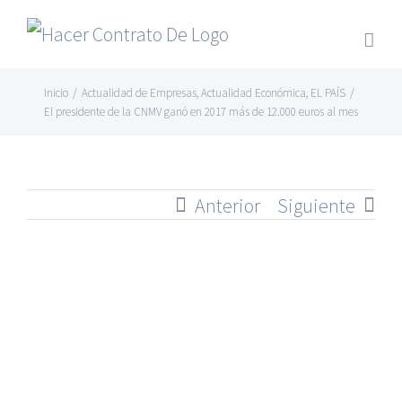
Skip
to
content
Inicio
/
Actualidad de Empresas
,
Actualidad Económica
,
EL PAÍS
/
El presidente de la CNMV ganó en 2017 más de 12.000 euros al mes
Anterior
Siguiente
Ver
imagen
más
grande