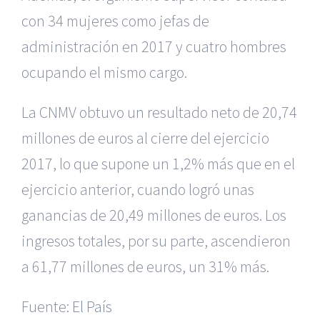
con 34 mujeres como jefas de
administración en 2017 y cuatro hombres
ocupando el mismo cargo.
La CNMV obtuvo un resultado neto de 20,74
millones de euros al cierre del ejercicio
2017, lo que supone un 1,2% más que en el
ejercicio anterior, cuando logró unas
ganancias de 20,49 millones de euros. Los
ingresos totales, por su parte, ascendieron
|
Recursos Administrativos
|
BGD Abogados Murcia
|
BGD
a 61,77 millones de euros, un 31% más.
Abogados Alicante
|
BGD Abogados Madrid
|
GM
Abogados
|
Fuente:
El País
Servicios de nuestra Firma |
Formación para Ejecutivos