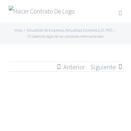
Skip
to
content
Inicio
/
Actualidad de Empresas
,
Actualidad Económica
,
EL PAÍS
/
El laberinto legal de las sanciones internacionales
Anterior
Siguiente
Ver
imagen
más
grande