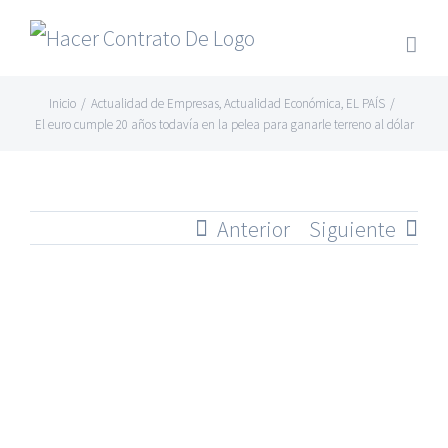
Skip
to
content
Inicio
/
Actualidad de Empresas
,
Actualidad Económica
,
EL PAÍS
/
El euro cumple 20 años todavía en la pelea para ganarle terreno al dólar
Anterior
Siguiente
Ver
imagen
más
grande