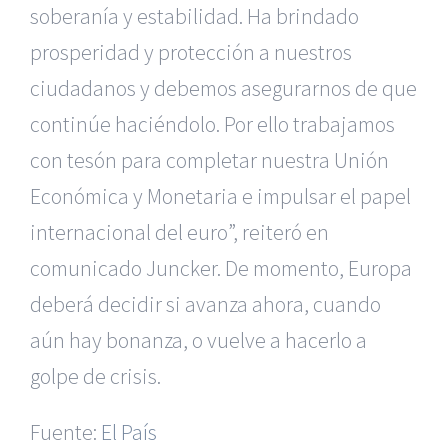
soberanía y estabilidad. Ha brindado
prosperidad y protección a nuestros
ciudadanos y debemos asegurarnos de que
continúe haciéndolo. Por ello trabajamos
con tesón para completar nuestra Unión
Económica y Monetaria e impulsar el papel
internacional del euro”, reiteró en
comunicado Juncker. De momento, Europa
deberá decidir si avanza ahora, cuando
aún hay bonanza, o vuelve a hacerlo a
|
Recursos Administrativos
|
BGD Abogados Murcia
|
BGD
golpe de crisis.
Abogados Alicante
|
BGD Abogados Madrid
|
GM
Abogados
|
Fuente:
El País
Servicios de nuestra Firma |
Formación para Ejecutivos