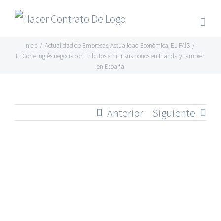
Skip
to
content
Inicio
/
Actualidad de Empresas
,
Actualidad Económica
,
EL PAÍS
/
El Corte Inglés negocia con Tributos emitir sus bonos en Irlanda y también
en España
Anterior
Siguiente
Ver
imagen
más
grande