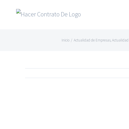
Skip
to
content
Inicio
/
Actualidad de Empresas
,
Actualidad
Ver
imagen
más