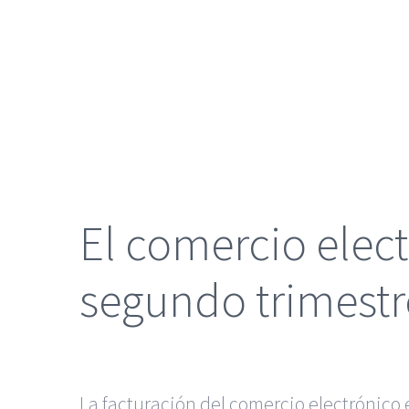
grande
El comercio elec
segundo trimestr
La facturación del comercio electrónico 