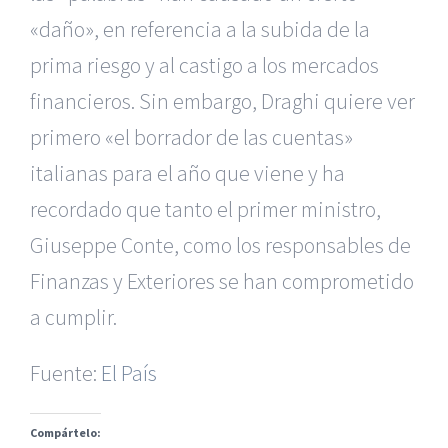
«daño», en referencia a la subida de la
prima riesgo y al castigo a los mercados
financieros. Sin embargo, Draghi quiere ver
primero «el borrador de las cuentas»
italianas para el año que viene y ha
recordado que tanto el primer ministro,
Giuseppe Conte, como los responsables de
Finanzas y Exteriores se han comprometido
|
Recursos Administrativos
|
BGD Abogados Murcia
|
BGD
a cumplir.
Abogados Alicante
|
BGD Abogados Madrid
|
GM
Abogados
|
Fuente:
El País
Servicios de nuestra Firma |
Formación para Ejecutivos
|
Formación para Abogados
|
Accidentes de Murcia
|
Accidentes de Alicante
|
Accidentes de Madrid
|
Compártelo: