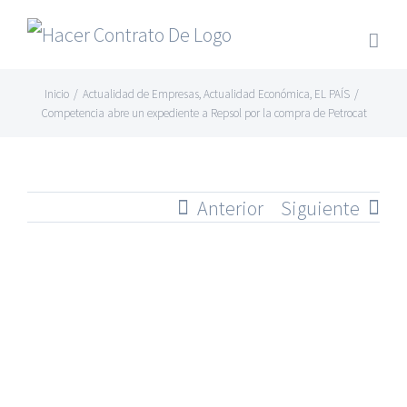
Skip
to
content
Inicio
/
Actualidad de Empresas
,
Actualidad Económica
,
EL PAÍS
/
Competencia abre un expediente a Repsol por la compra de Petrocat
Anterior
Siguiente
Ver
imagen
más
grande