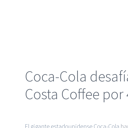
grande
Coca-Cola desafí
Costa Coffee por 
El gigante estadounidense Coca-Cola
har