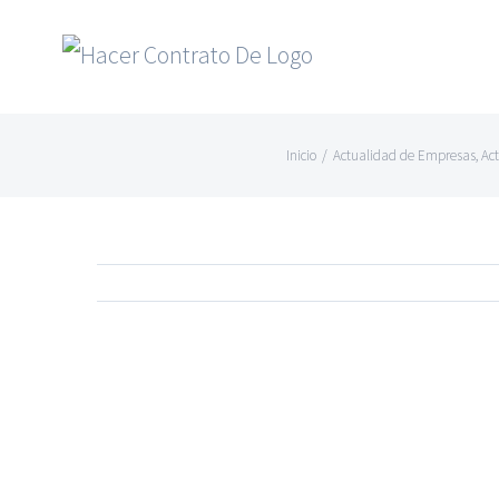
Skip
to
content
Inicio
/
Actualidad de Empresas
,
Ac
Ver
imagen
más