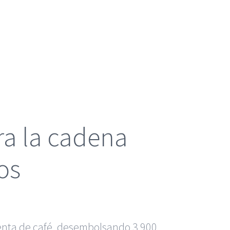
ra la cadena
os
enta de café, desembolsando 3.900