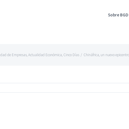
Sobre BGD
idad de Empresas
,
Actualidad Económica
,
Cinco Días
/
Chináfrica, un nuevo epicent