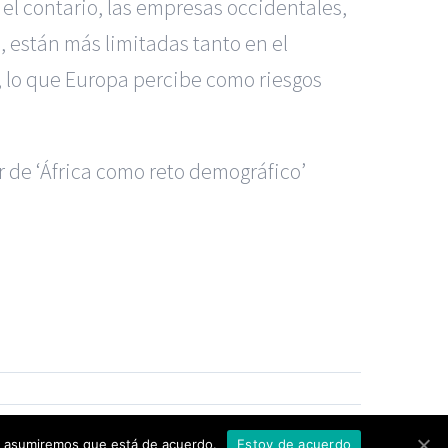
 el contario, las empresas occidentales,
, están más limitadas tanto en el
a, lo que Europa percibe como riesgos
 de ‘África como reto demográfico’
s Madrid
|
GM Abogados
|
ccidentes de Alicante
|
Accidentes de Madrid
|
|
Noticias
|
Mapa del sitio
tio asumiremos que está de acuerdo.
Estoy de acuerdo