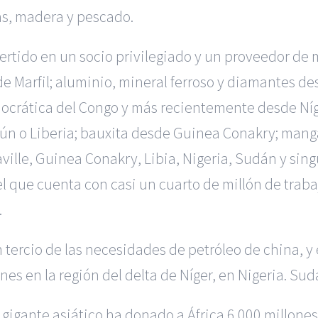
as, madera y pescado.
ertido en un socio privilegiado y un proveedor de 
 Marfil; aluminio, mineral ferroso y diamantes de
mocrática del Congo y más recientemente desde Níg
n o Liberia; bauxita desde Guinea Conakry; man
lle, Guinea Conakry, Libia, Nigeria, Sudán y sin
el que cuenta con casi un cuarto de millón de traba
.
 tercio de las necesidades de petróleo de china, y e
s en la región del delta de Níger, en Nigeria. Sudá
l gigante asiático ha donado a África 6.000 millone