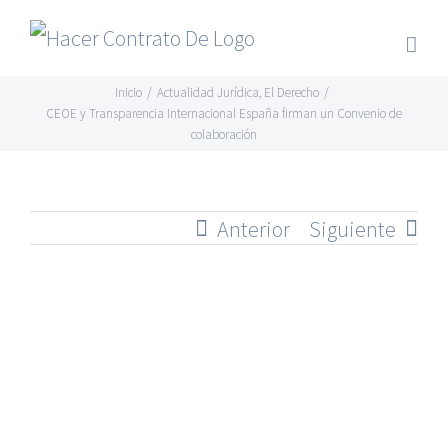
Skip
to
content
Inicio
/
Actualidad Jurídica
,
El Derecho
/
CEOE y Transparencia Internacional España firman un Convenio de
colaboración
Anterior
Siguiente
Ver
imagen
más
grande