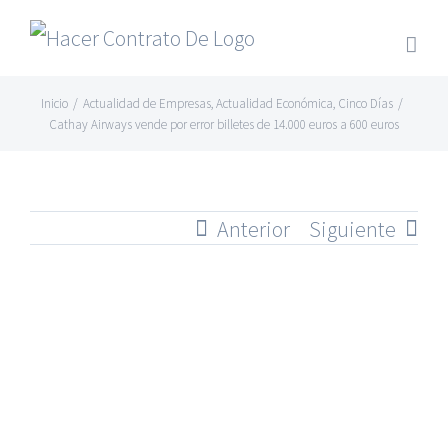
Skip
to
content
Inicio
/
Actualidad de Empresas
,
Actualidad Económica
,
Cinco Días
/
Cathay Airways vende por error billetes de 14.000 euros a 600 euros
Anterior
Siguiente
Ver
imagen
más
grande