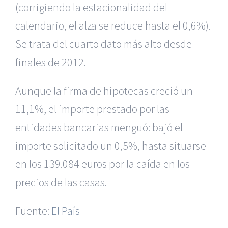
(corrigiendo la estacionalidad del
calendario, el alza se reduce hasta el 0,6%).
Se trata del cuarto dato más alto desde
finales de 2012.
Aunque la firma de hipotecas creció un
11,1%, el importe prestado por las
entidades bancarias menguó: bajó el
importe solicitado un 0,5%, hasta situarse
en los 139.084 euros por la caída en los
|
Recursos Administrativos
|
BGD Abogados Murcia
|
BGD
precios de las casas.
Abogados Alicante
|
BGD Abogados Madrid
|
GM
Abogados
|
Fuente:
El País
Servicios de nuestra Firma |
Formación para Ejecutivos