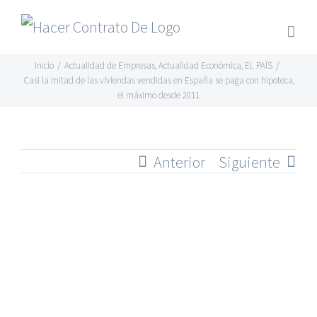
Skip
to
content
Inicio
/
Actualidad de Empresas
,
Actualidad Económica
,
EL PAÍS
/
Casi la mitad de las viviendas vendidas en España se paga con hipoteca,
el máximo desde 2011
Anterior
Siguiente
Ver
imagen
más
grande