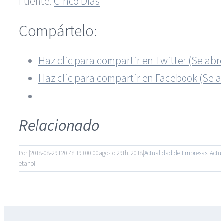
Fuente:
Cinco Días
Compártelo:
Haz clic para compartir en Twitter (Se a
Haz clic para compartir en Facebook (Se 
Relacionado
Por
|
2018-08-29T20:48:19+00:00
agosto 29th, 2018
|
Actualidad de Empresas
,
Act
etanol