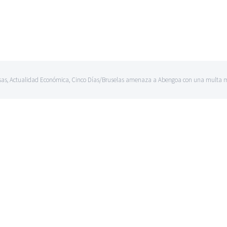
sas
,
Actualidad Económica
,
Cinco Días
/
Bruselas amenaza a Abengoa con una multa mill