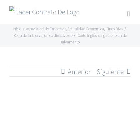
Skip
to
content
Inicio
/
Actualidad de Empresas
,
Actualidad Económica
,
Cinco Días
/
Borja de la Cierva, un ex directivo de El Corte Inglés, dirigirá el plan de
salvamento
Anterior
Siguiente
Ver
imagen
más
grande