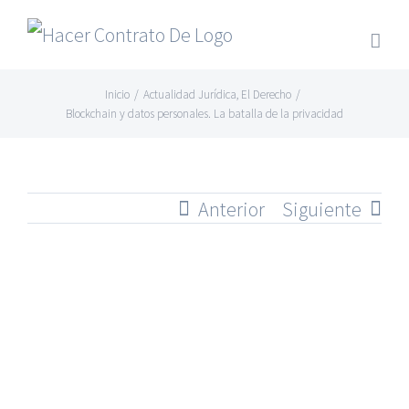
Skip
to
content
Inicio
/
Actualidad Jurídica
,
El Derecho
/
Blockchain y datos personales. La batalla de la privacidad
Anterior
Siguiente
Ver
imagen
más
grande