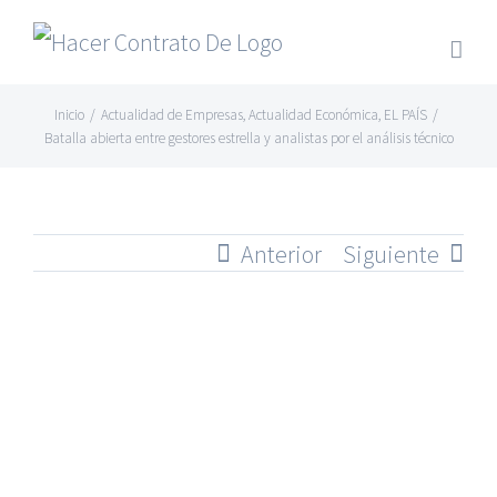
Skip
to
content
Inicio
/
Actualidad de Empresas
,
Actualidad Económica
,
EL PAÍS
/
Batalla abierta entre gestores estrella y analistas por el análisis técnico
Anterior
Siguiente
Ver
imagen
más
grande