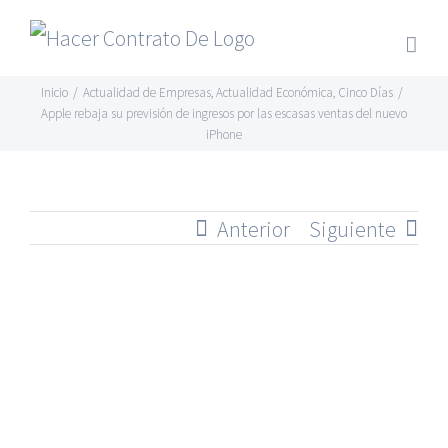
Skip
to
content
Inicio
/
Actualidad de Empresas
,
Actualidad Económica
,
Cinco Días
/
Apple rebaja su previsión de ingresos por las escasas ventas del nuevo
iPhone
Anterior
Siguiente
Ver
imagen
más
grande