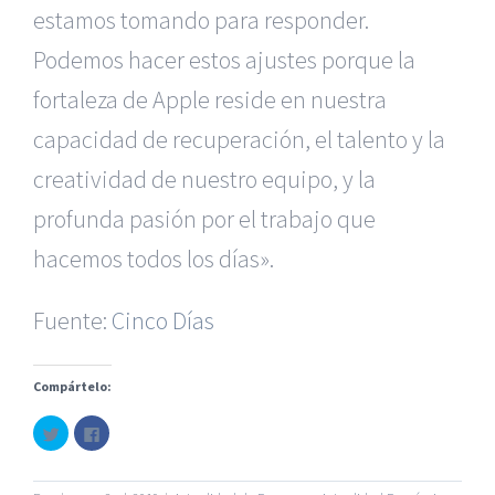
estamos tomando para responder.
Podemos hacer estos ajustes porque la
fortaleza de Apple reside en nuestra
capacidad de recuperación, el talento y la
creatividad de nuestro equipo, y la
profunda pasión por el trabajo que
|
Recursos Administrativos
|
BGD Abogados Murcia
|
BGD
hacemos todos los días».
Abogados Alicante
|
BGD Abogados Madrid
|
GM
Abogados
|
Fuente:
Cinco Días
Servicios de nuestra Firma |
Formación para Ejecutivos
|
Formación para Abogados
|
Accidentes de Murcia
|
Compártelo:
Accidentes de Alicante
|
Accidentes de Madrid
|
Haz
Haz
© Copyright 2010 -
2026 |
BGD Abogados
| Todos los
clic
clic
para
para
Derechos Reservados |
Aviso Legal
|
Noticias
|
Mapa
compartir
compartir
en
en
del sitio