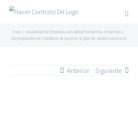
Skip
to
content
Inicio
/
Actualidad de Empresas
,
Actualidad Económica
,
Cinco Días
/
122 empleados de CaixaBank se apuntan al plan de salidas voluntarias
Anterior
Siguiente
Ver
imagen
más
grande